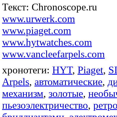
Текст: Chronoscope.ru
www.urwerk.com
www.piaget.com
www.hytwatches.com
www.vancleefarpels.com
хронотеги:
HYT
,
Piaget
,
S
Arpels
,
автоматические
,
д
механизм
,
золотые
,
необы
пьезоэлектричество
,
ретр
бриллиантами
,
электроме