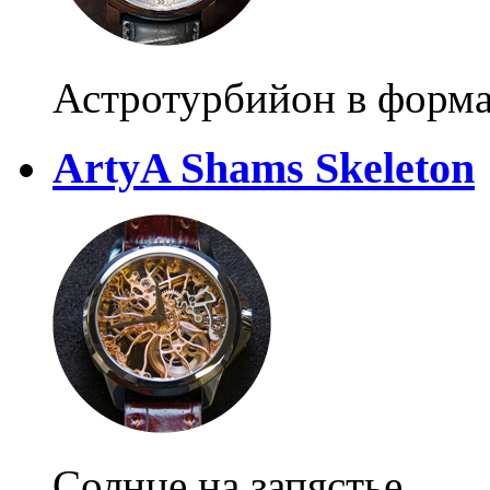
Астротурбийон в форма
ArtyA Shams Skeleton
Солнце на запястье