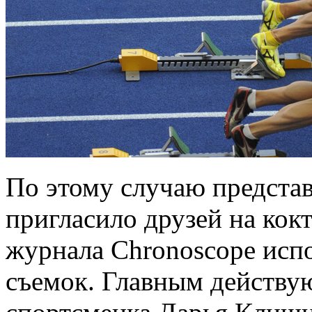
По этому случаю предста
пригласило друзей на кок
журнала Chronoscope испо
съемок. Главным действу