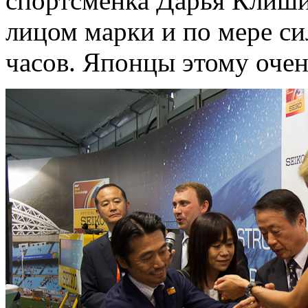
спортсменка Дарья Клишин
лицом марки и по мере си
часов. Японцы этому очен