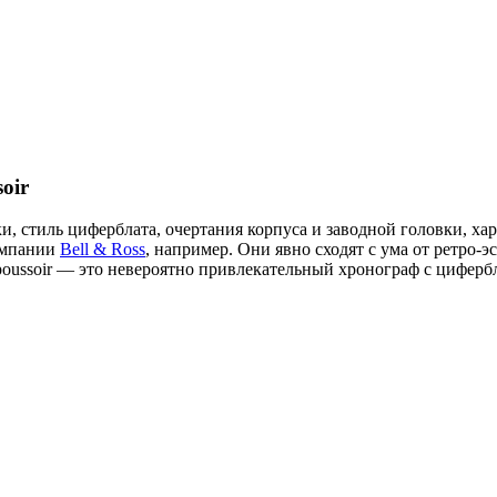
oir
 стиль циферблата, очертания корпуса и заводной головки, хар
омпании
Bell & Ross
, например. Они явно сходят с ума от ретро-
ssoir — это невероятно привлекательный хронограф с цифербл