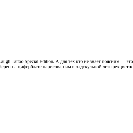
augh Tattoo Special Edition. А для тех кто не знает поясним — эт
 Череп на циферблате нарисован им в олдскульной четырехцветно