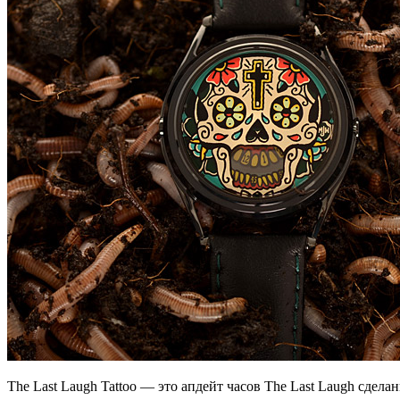
The Last Laugh Tattoo — это апдейт часов The Last Laugh сдела